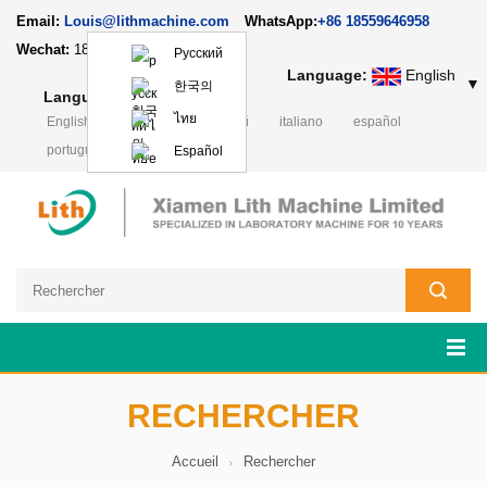
Email:
Louis@lithmachine.com
WhatsApp:
+86 18559646958
Wechat:
18659217588
Русский
Language:
English
▼
한국의
Language:
English
▼
ไทย
English
Deutsch
русский
italiano
español
português
日本語
Polski
Español
RECHERCHER
Accueil
Rechercher