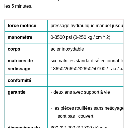
les 5 minutes.
force motrice
pressage hydraulique manuel jusqu'à 
manomètre
0-3500 psi (0-250 kg / cm ^ 2)
corps
acier inoxydable
matrices de
six matrices standard sélectionnables:
sertissage
18650/26650/32650/50100 / aa / aaa
conformité
garantie
·
deux ans avec support à vie
·
les pièces rouillées sans nettoyage ni
sont pas couvert
dimensions du
300 (l) * 200 (l) * 300 (h) mm