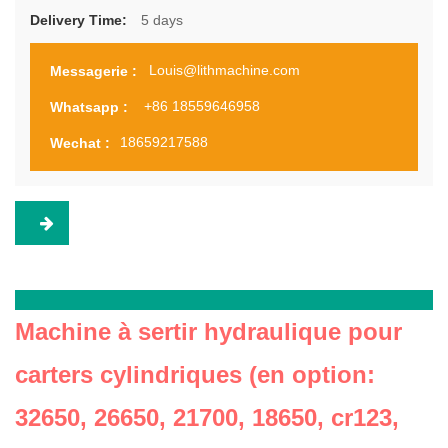
5 days
Delivery Time:
Louis@lithmachine.com
Messagerie :
+86 18559646958
Whatsapp :
18659217588
Wechat :
Machine à sertir hydraulique pour
carters cylindriques (en option:
32650, 26650, 21700, 18650, cr123,