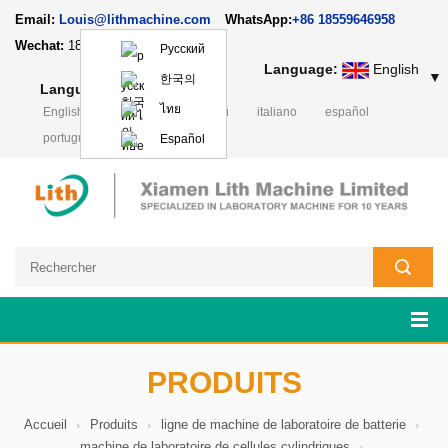
Email:
Louis@lithmachine.com
WhatsApp:
+86 18559646958
Wechat:
18659217588
Русский
Language:
English
▼
한국의
Language:
English
▼
ไทย
English
Deutsch
русский
italiano
español
português
日本語
Polski
Español
PRODUITS
Accueil
Produits
ligne de machine de laboratoire de batterie
machine de laboratoire de cellules cylindriques