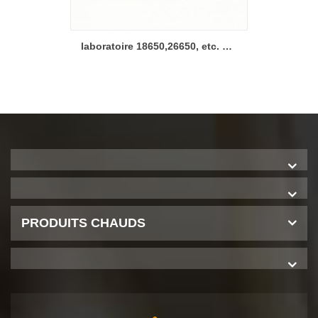
Enrouleuse semi-automatique pour l'assemblage d'électrodes d'une batterie cylindrique
laboratoire 18650,26650, etc. machine à rainurer des cellules cylindriques
PRODUITS CHAUDS