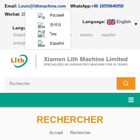
Email:
Louis@lithmachine.com
WhatsApp:
+86 18559646958
Wechat:
18659217588
Русский
Language:
English
▼
한국의
Language:
English
▼
ไทย
English
Deutsch
русский
italiano
español
português
日本語
Polski
Español
RECHERCHER
Accueil
Rechercher