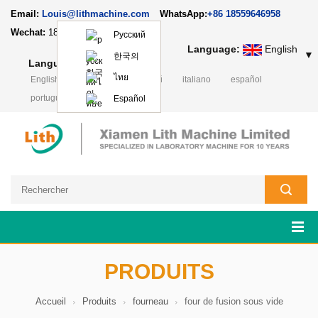
Email:
Louis@lithmachine.com
WhatsApp:
+86 18559646958
Wechat:
18659217588
Русский
Language:
English
▼
한국의
Language:
English
▼
ไทย
English
Deutsch
русский
italiano
español
português
日本語
Polski
Español
PRODUITS
Accueil
Produits
fourneau
four de fusion sous vide